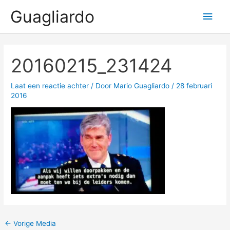
Ga
Guagliardo
Hoo
naar
de
inhoud
20160215_231424
Laat een reactie achter
/ Door
Mario Guagliardo
/
28 februari
2016
←
Vorige Media