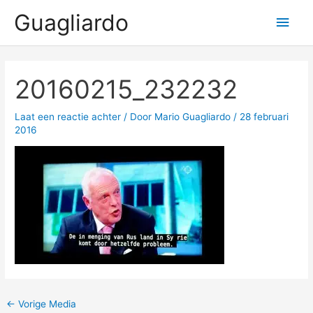
Ga
Guagliardo
Hoo
naar
de
inhoud
20160215_232232
Laat een reactie achter
/ Door
Mario Guagliardo
/
28 februari
2016
←
Vorige Media