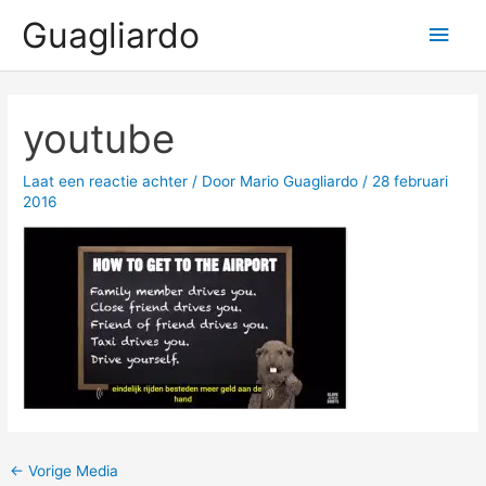
Ga
Guagliardo
Hoo
naar
de
inhoud
youtube
Laat een reactie achter
/ Door
Mario Guagliardo
/
28 februari
2016
←
Vorige Media