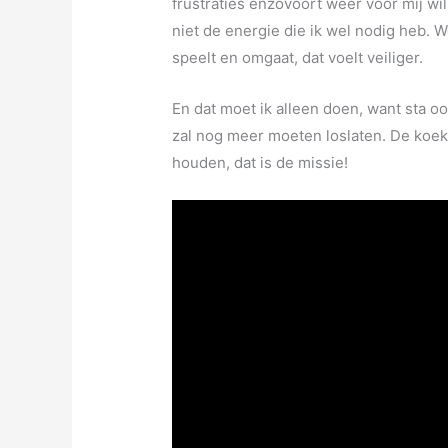
frustraties enzovoort weer voor mij wi
niet de energie die ik wel nodig heb. W
speelt en omgaat, dat voelt veiliger.
En dat moet ik alleen doen, want sta o
zal nog meer moeten loslaten. De koek o
houden, dat is de missie!