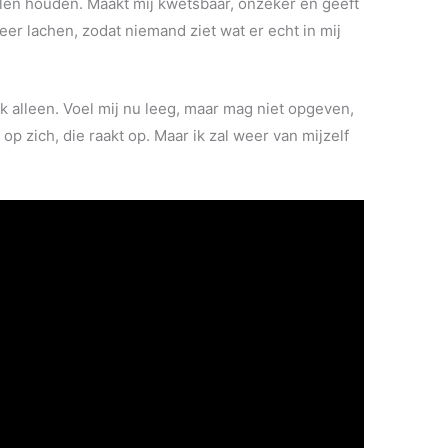
llen houden. Maakt mij kwetsbaar, onzeker en geeft
eer lachen, zodat niemand ziet wat er echt in mij
ok alleen. Voel mij nu leeg, maar mag niet opgeven,
p zich, die raakt op. Maar ik zal weer van mijzelf