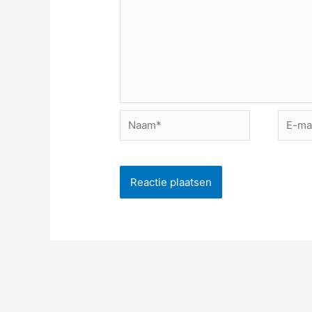
Naam*
E-
mail*