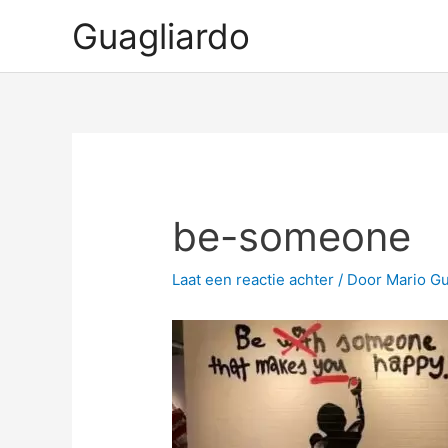
Ga
Guagliardo
naar
de
inhoud
be-someone
Laat een reactie achter
/ Door
Mario G