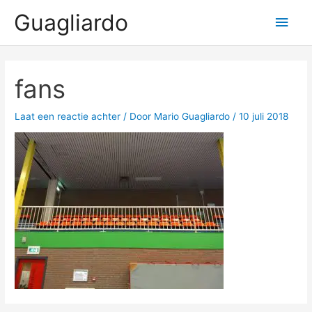
Ga
Guagliardo
Hoo
naar
de
inhoud
fans
Laat een reactie achter
/ Door
Mario Guagliardo
/
10 juli 2018